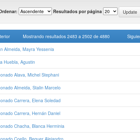
Ordenar:
Resultados por página
terior
Mostrando resultados 2483 a 2502 de 4880
Siguie
n Almeida, Mayra Yessenia
a Huebla, Agustin
onado Alava, Michel Stephani
onado Almeida, Stalin Marcelo
onado Carrera, Elena Soledad
onado Carrera, Hernán Daniel
onado Chacha, Blanca Herminia
onado Coello, Bequer Alejandro