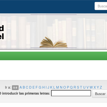
Ir a:
A
B
C
D
E
F
G
H
I
J
K
L
M
N
O
P
Q
R
S
T
U
V
W
X
Y
Z
0-9
O introducir las primeras letras: