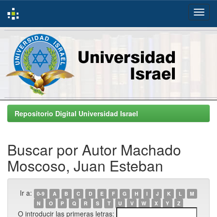
Skip
navigation
Repositorio Digital Universidad Israel
Buscar por Autor Machado
Moscoso, Juan Esteban
Ir a:
0-9
A
B
C
D
E
F
G
H
I
J
K
L
M
N
O
P
Q
R
S
T
U
V
W
X
Y
Z
O introducir las primeras letras: