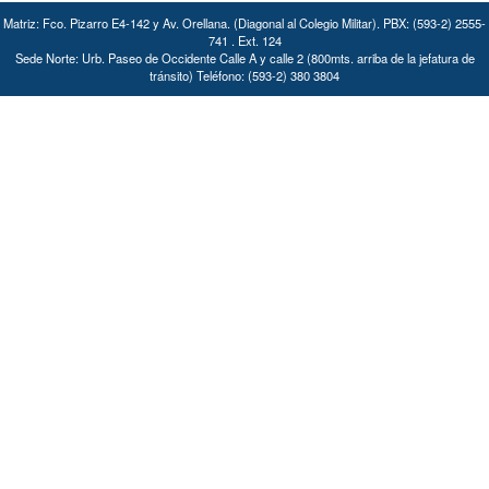
Matriz: Fco. Pizarro E4-142 y Av. Orellana. (Diagonal al Colegio Militar). PBX: (593-2) 2555-
741 . Ext. 124
Sede Norte: Urb. Paseo de Occidente Calle A y calle 2 (800mts. arriba de la jefatura de
tránsito) Teléfono: (593-2) 380 3804