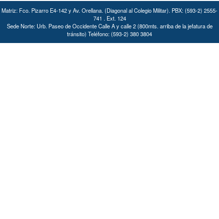
Matriz: Fco. Pizarro E4-142 y Av. Orellana. (Diagonal al Colegio Militar). PBX: (593-2) 2555-
741 . Ext. 124
Sede Norte: Urb. Paseo de Occidente Calle A y calle 2 (800mts. arriba de la jefatura de
tránsito) Teléfono: (593-2) 380 3804