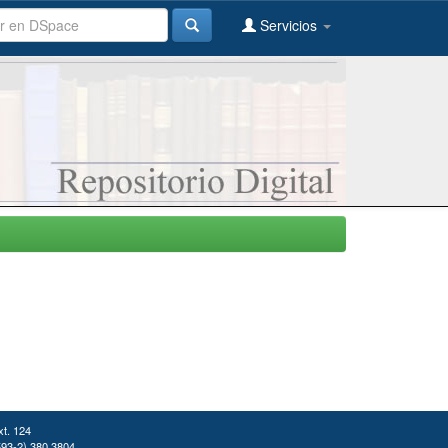
Servicios
xt. 124
(593-2) 380 3804