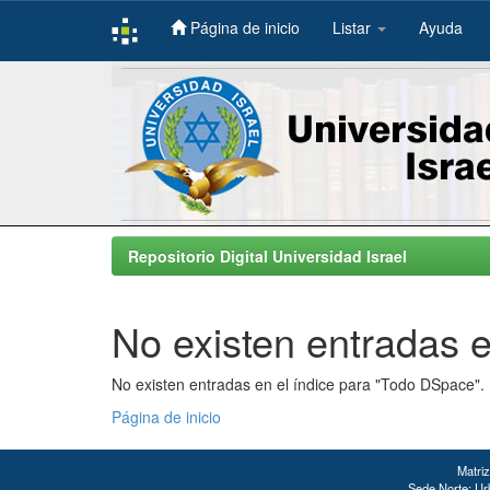
Página de inicio
Listar
Ayuda
Skip
navigation
Repositorio Digital Universidad Israel
No existen entradas e
No existen entradas en el índice para "Todo DSpace".
Página de inicio
Matriz
Sede Norte: Urb