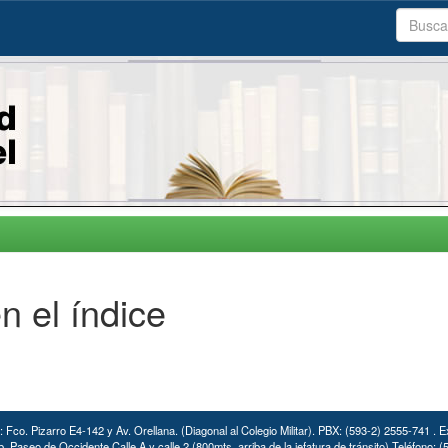
n el índice
: Fco. Pizarro E4-142 y Av. Orellana. (Diagonal al Colegio Militar). PBX: (593-2) 2555-741 . E
. Paseo de Occidente Calle A y calle 2 (800mts. arriba de la jefatura de tránsito) Teléfono: 