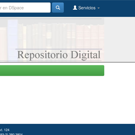
Servicios
xt. 124
(593-2) 380 3804