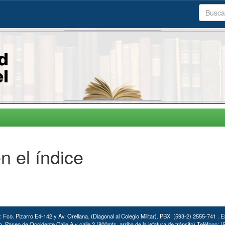
n el índice
: Fco. Pizarro E4-142 y Av. Orellana. (Diagonal al Colegio Militar). PBX: (593-2) 2555-741 . E
. Paseo de Occidente Calle A y calle 2 (800mts. arriba de la jefatura de tránsito) Teléfono: 