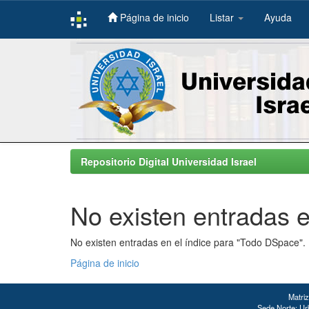
Página de inicio
Listar
Ayuda
Skip
navigation
Repositorio Digital Universidad Israel
No existen entradas e
No existen entradas en el índice para "Todo DSpace".
Página de inicio
Matriz
Sede Norte: Urb