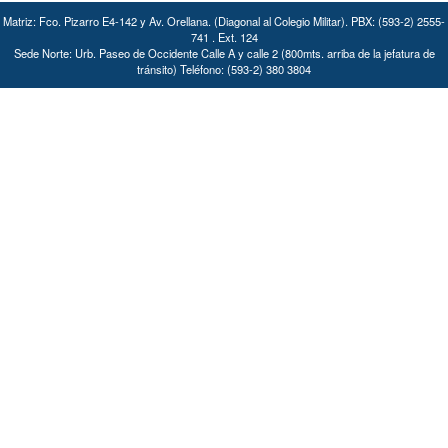
Matriz: Fco. Pizarro E4-142 y Av. Orellana. (Diagonal al Colegio Militar). PBX: (593-2) 2555-
741 . Ext. 124
Sede Norte: Urb. Paseo de Occidente Calle A y calle 2 (800mts. arriba de la jefatura de
tránsito) Teléfono: (593-2) 380 3804