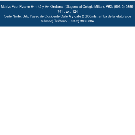
Matriz: Fco. Pizarro E4-142 y Av. Orellana. (Diagonal al Colegio Militar). PBX: (593-2) 2555-
741 . Ext. 124
Sede Norte: Urb. Paseo de Occidente Calle A y calle 2 (800mts. arriba de la jefatura de
tránsito) Teléfono: (593-2) 380 3804