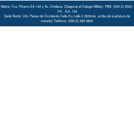
Matriz: Fco. Pizarro E4-142 y Av. Orellana. (Diagonal al Colegio Militar). PBX: (593-2) 2555-
741 . Ext. 124
Sede Norte: Urb. Paseo de Occidente Calle A y calle 2 (800mts. arriba de la jefatura de
tránsito) Teléfono: (593-2) 380 3804