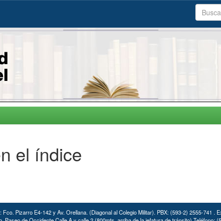
n el índice
: Fco. Pizarro E4-142 y Av. Orellana. (Diagonal al Colegio Militar). PBX: (593-2) 2555-741 . E
. Paseo de Occidente Calle A y calle 2 (800mts. arriba de la jefatura de tránsito) Teléfono: 