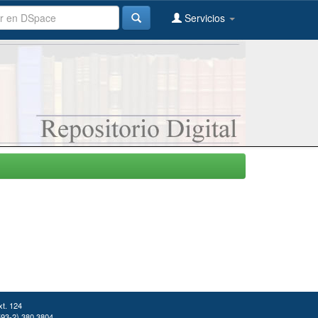
Servicios
xt. 124
(593-2) 380 3804