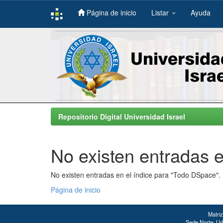
Página de inicio
Listar
Ayuda
Skip
navigation
Repositorio Digital Universidad Israel
No existen entradas e
No existen entradas en el índice para "Todo DSpace".
Página de inicio
Matriz
Sede Norte: Urb