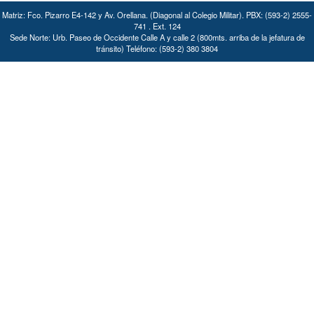
Matriz: Fco. Pizarro E4-142 y Av. Orellana. (Diagonal al Colegio Militar). PBX: (593-2) 2555-
741 . Ext. 124
Sede Norte: Urb. Paseo de Occidente Calle A y calle 2 (800mts. arriba de la jefatura de
tránsito) Teléfono: (593-2) 380 3804