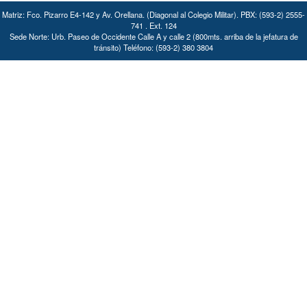
Matriz: Fco. Pizarro E4-142 y Av. Orellana. (Diagonal al Colegio Militar). PBX: (593-2) 2555-
741 . Ext. 124
Sede Norte: Urb. Paseo de Occidente Calle A y calle 2 (800mts. arriba de la jefatura de
tránsito) Teléfono: (593-2) 380 3804