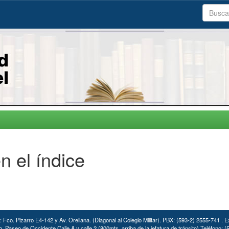
n el índice
: Fco. Pizarro E4-142 y Av. Orellana. (Diagonal al Colegio Militar). PBX: (593-2) 2555-741 . E
. Paseo de Occidente Calle A y calle 2 (800mts. arriba de la jefatura de tránsito) Teléfono: 