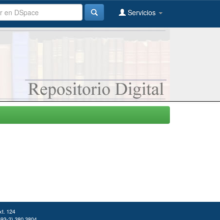
Servicios
xt. 124
(593-2) 380 3804