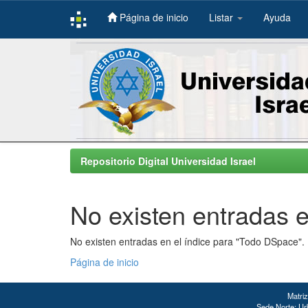
Página de inicio
Listar
Ayuda
Skip
navigation
Repositorio Digital Universidad Israel
No existen entradas e
No existen entradas en el índice para "Todo DSpace".
Página de inicio
Matriz
Sede Norte: Urb