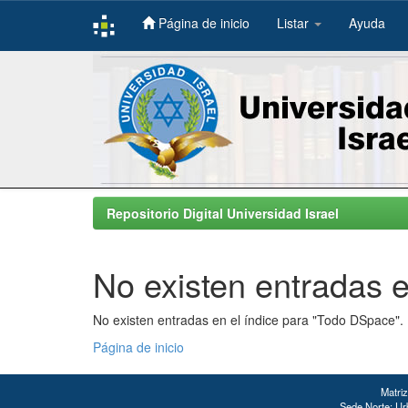
Página de inicio
Listar
Ayuda
Skip
navigation
Repositorio Digital Universidad Israel
No existen entradas e
No existen entradas en el índice para "Todo DSpace".
Página de inicio
Matriz
Sede Norte: Urb