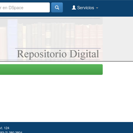
Servicios
xt. 124
(593-2) 380 3804