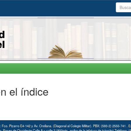
n el índice
: Fco. Pizarro E4-142 y Av. Orellana. (Diagonal al Colegio Militar). PBX: (593-2) 2555-741 . E
. Paseo de Occidente Calle A y calle 2 (800mts. arriba de la jefatura de tránsito) Teléfono: 