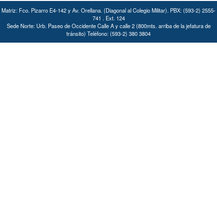
Matriz: Fco. Pizarro E4-142 y Av. Orellana. (Diagonal al Colegio Militar). PBX: (593-2) 2555-
741 . Ext. 124
Sede Norte: Urb. Paseo de Occidente Calle A y calle 2 (800mts. arriba de la jefatura de
tránsito) Teléfono: (593-2) 380 3804