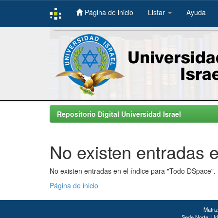
Página de inicio
Listar
Ayuda
Skip
navigation
Repositorio Digital Universidad Israel
No existen entradas e
No existen entradas en el índice para "Todo DSpace".
Página de inicio
Matriz
Sede Norte: Urb