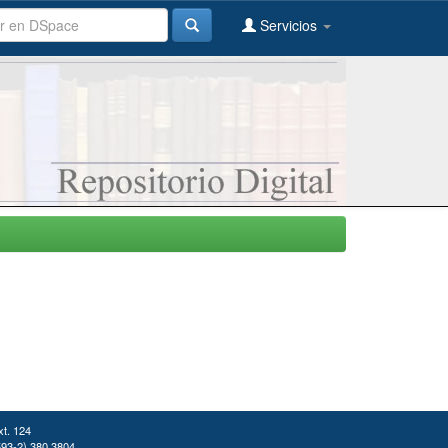
Servicios
xt. 124
(593-2) 380 3804