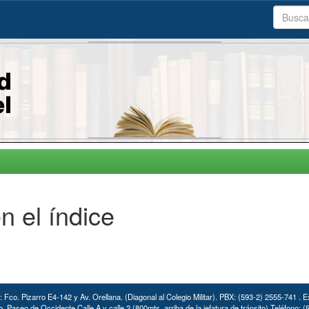
n el índice
: Fco. Pizarro E4-142 y Av. Orellana. (Diagonal al Colegio Militar). PBX: (593-2) 2555-741 . E
. Paseo de Occidente Calle A y calle 2 (800mts. arriba de la jefatura de tránsito) Teléfono: 