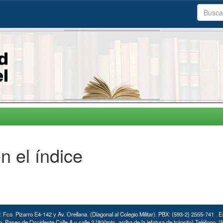
n el índice
: Fco. Pizarro E4-142 y Av. Orellana. (Diagonal al Colegio Militar). PBX: (593-2) 2555-741 . E
. Paseo de Occidente Calle A y calle 2 (800mts. arriba de la jefatura de tránsito) Teléfono: 