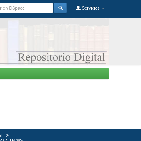
Servicios
xt. 124
(593-2) 380 3804