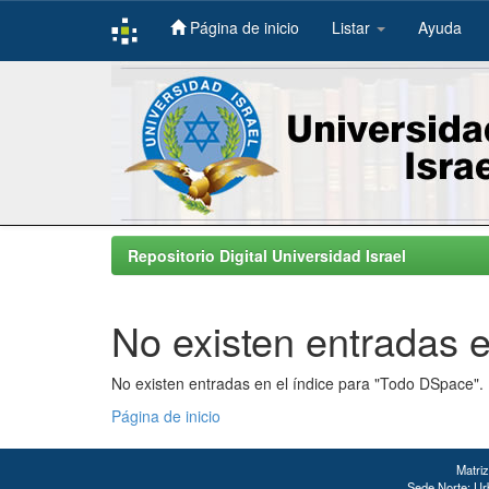
Página de inicio
Listar
Ayuda
Skip
navigation
Repositorio Digital Universidad Israel
No existen entradas e
No existen entradas en el índice para "Todo DSpace".
Página de inicio
Matriz
Sede Norte: Urb