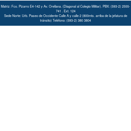
Matriz: Fco. Pizarro E4-142 y Av. Orellana. (Diagonal al Colegio Militar). PBX: (593-2) 2555-
741 . Ext. 124
Sede Norte: Urb. Paseo de Occidente Calle A y calle 2 (800mts. arriba de la jefatura de
tránsito) Teléfono: (593-2) 380 3804