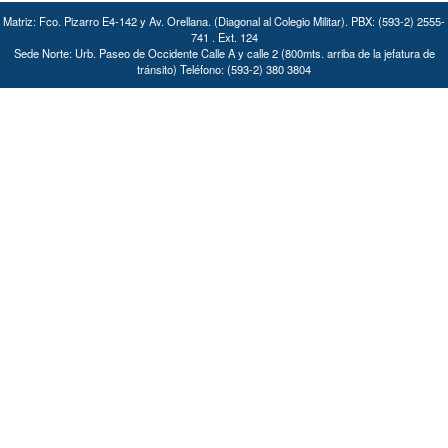
Matriz: Fco. Pizarro E4-142 y Av. Orellana. (Diagonal al Colegio Militar). PBX: (593-2) 2555-
741 . Ext. 124
Sede Norte: Urb. Paseo de Occidente Calle A y calle 2 (800mts. arriba de la jefatura de
tránsito) Teléfono: (593-2) 380 3804