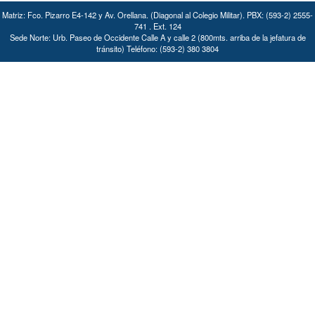
Matriz: Fco. Pizarro E4-142 y Av. Orellana. (Diagonal al Colegio Militar). PBX: (593-2) 2555-
741 . Ext. 124
Sede Norte: Urb. Paseo de Occidente Calle A y calle 2 (800mts. arriba de la jefatura de
tránsito) Teléfono: (593-2) 380 3804