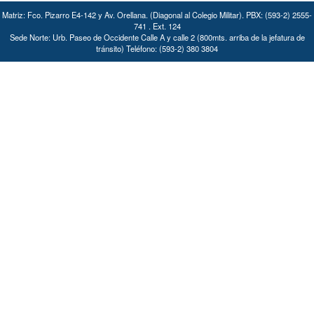
Matriz: Fco. Pizarro E4-142 y Av. Orellana. (Diagonal al Colegio Militar). PBX: (593-2) 2555-
741 . Ext. 124
Sede Norte: Urb. Paseo de Occidente Calle A y calle 2 (800mts. arriba de la jefatura de
tránsito) Teléfono: (593-2) 380 3804