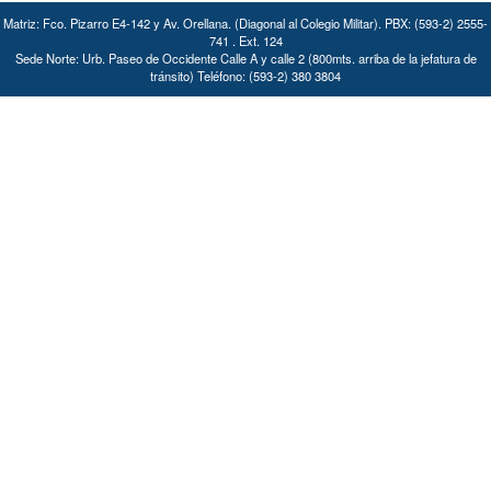
Matriz: Fco. Pizarro E4-142 y Av. Orellana. (Diagonal al Colegio Militar). PBX: (593-2) 2555-
741 . Ext. 124
Sede Norte: Urb. Paseo de Occidente Calle A y calle 2 (800mts. arriba de la jefatura de
tránsito) Teléfono: (593-2) 380 3804