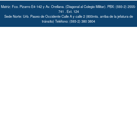
Matriz: Fco. Pizarro E4-142 y Av. Orellana. (Diagonal al Colegio Militar). PBX: (593-2) 2555-
741 . Ext. 124
Sede Norte: Urb. Paseo de Occidente Calle A y calle 2 (800mts. arriba de la jefatura de
tránsito) Teléfono: (593-2) 380 3804