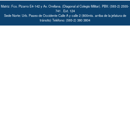
Matriz: Fco. Pizarro E4-142 y Av. Orellana. (Diagonal al Colegio Militar). PBX: (593-2) 2555-
741 . Ext. 124
Sede Norte: Urb. Paseo de Occidente Calle A y calle 2 (800mts. arriba de la jefatura de
tránsito) Teléfono: (593-2) 380 3804