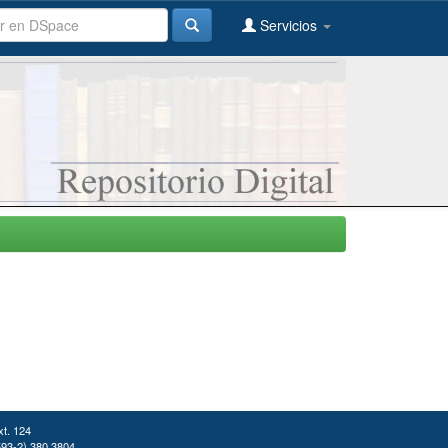
Servicios
xt. 124
(593-2) 380 3804