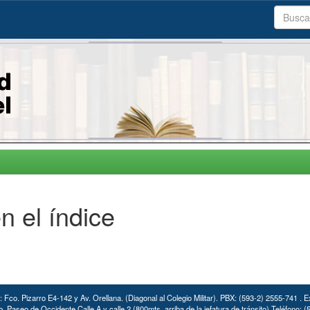
n el índice
: Fco. Pizarro E4-142 y Av. Orellana. (Diagonal al Colegio Militar). PBX: (593-2) 2555-741 . E
. Paseo de Occidente Calle A y calle 2 (800mts. arriba de la jefatura de tránsito) Teléfono: 