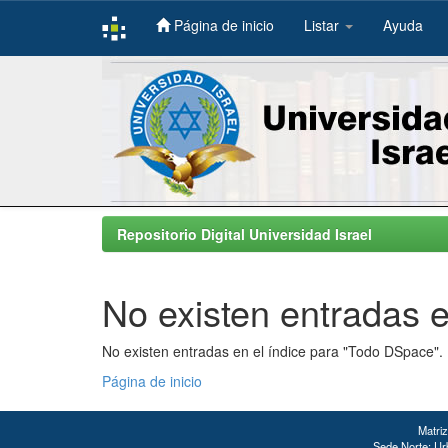
Página de inicio
Listar
Ayuda
Skip
navigation
Repositorio Digital Universidad Israel
No existen entradas e
No existen entradas en el índice para "Todo DSpace".
Página de inicio
Matriz
Sede Norte: Urb