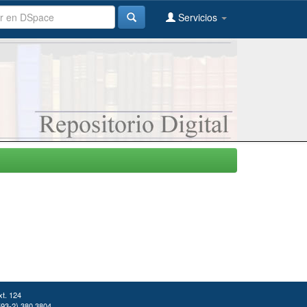
Servicios
xt. 124
(593-2) 380 3804