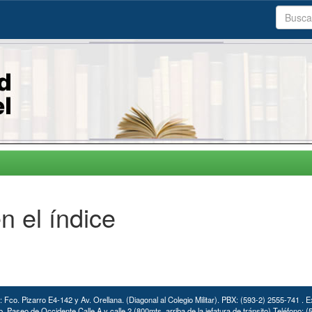
n el índice
: Fco. Pizarro E4-142 y Av. Orellana. (Diagonal al Colegio Militar). PBX: (593-2) 2555-741 . E
. Paseo de Occidente Calle A y calle 2 (800mts. arriba de la jefatura de tránsito) Teléfono: 