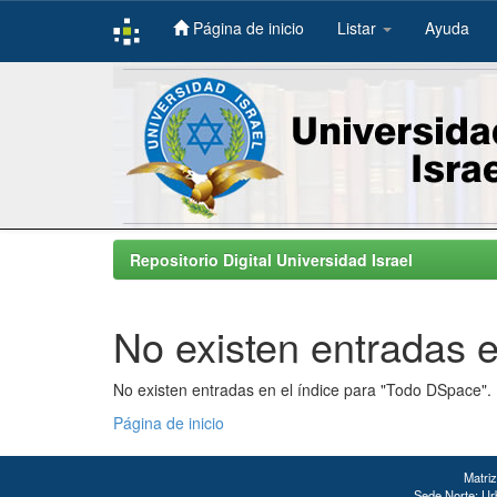
Página de inicio
Listar
Ayuda
Skip
navigation
Repositorio Digital Universidad Israel
No existen entradas e
No existen entradas en el índice para "Todo DSpace".
Página de inicio
Matriz
Sede Norte: Urb