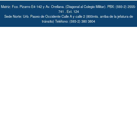
Matriz: Fco. Pizarro E4-142 y Av. Orellana. (Diagonal al Colegio Militar). PBX: (593-2) 2555-
741 . Ext. 124
Sede Norte: Urb. Paseo de Occidente Calle A y calle 2 (800mts. arriba de la jefatura de
tránsito) Teléfono: (593-2) 380 3804