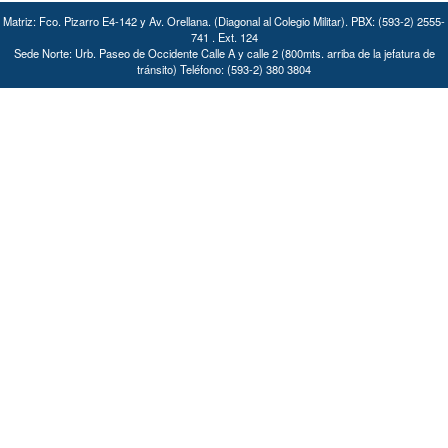
Matriz: Fco. Pizarro E4-142 y Av. Orellana. (Diagonal al Colegio Militar). PBX: (593-2) 2555-
741 . Ext. 124
Sede Norte: Urb. Paseo de Occidente Calle A y calle 2 (800mts. arriba de la jefatura de
tránsito) Teléfono: (593-2) 380 3804