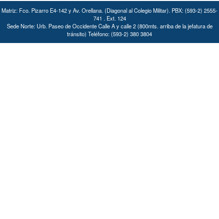
Matriz: Fco. Pizarro E4-142 y Av. Orellana. (Diagonal al Colegio Militar). PBX: (593-2) 2555-
741 . Ext. 124
Sede Norte: Urb. Paseo de Occidente Calle A y calle 2 (800mts. arriba de la jefatura de
tránsito) Teléfono: (593-2) 380 3804