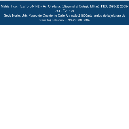
Matriz: Fco. Pizarro E4-142 y Av. Orellana. (Diagonal al Colegio Militar). PBX: (593-2) 2555-
741 . Ext. 124
Sede Norte: Urb. Paseo de Occidente Calle A y calle 2 (800mts. arriba de la jefatura de
tránsito) Teléfono: (593-2) 380 3804