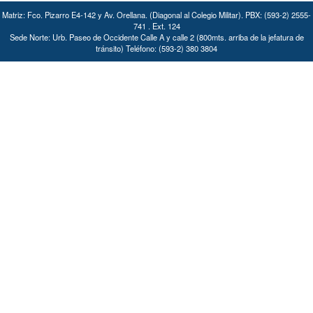
Matriz: Fco. Pizarro E4-142 y Av. Orellana. (Diagonal al Colegio Militar). PBX: (593-2) 2555-
741 . Ext. 124
Sede Norte: Urb. Paseo de Occidente Calle A y calle 2 (800mts. arriba de la jefatura de
tránsito) Teléfono: (593-2) 380 3804