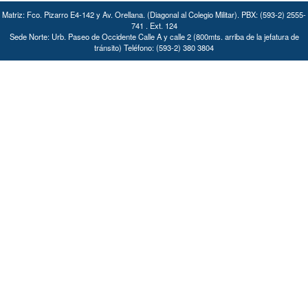
Matriz: Fco. Pizarro E4-142 y Av. Orellana. (Diagonal al Colegio Militar). PBX: (593-2) 2555-
741 . Ext. 124
Sede Norte: Urb. Paseo de Occidente Calle A y calle 2 (800mts. arriba de la jefatura de
tránsito) Teléfono: (593-2) 380 3804