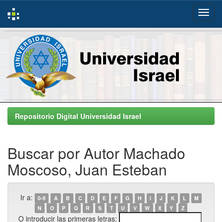
Skip
navigation
Repositorio Digital Universidad Israel
Buscar por Autor Machado
Moscoso, Juan Esteban
Ir a:
0-9
A
B
C
D
E
F
G
H
I
J
K
L
M
N
O
P
Q
R
S
T
U
V
W
X
Y
Z
O introducir las primeras letras: