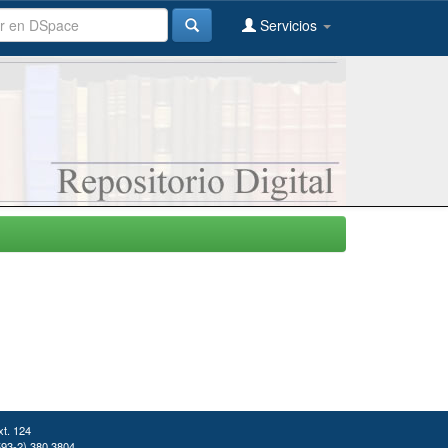
Servicios
xt. 124
(593-2) 380 3804