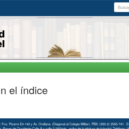
n el índice
: Fco. Pizarro E4-142 y Av. Orellana. (Diagonal al Colegio Militar). PBX: (593-2) 2555-741 . E
. Paseo de Occidente Calle A y calle 2 (800mts. arriba de la jefatura de tránsito) Teléfono: 