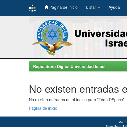
Página de inicio
Listar
Ayuda
Skip
navigation
Repositorio Digital Universidad Israel
No existen entradas e
No existen entradas en el índice para "Todo DSpace".
Página de inicio
Matriz
Sede Norte: Urb