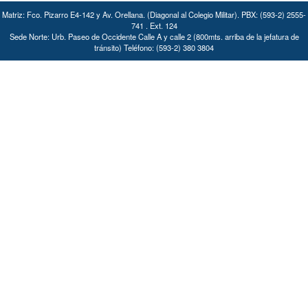
Matriz: Fco. Pizarro E4-142 y Av. Orellana. (Diagonal al Colegio Militar). PBX: (593-2) 2555-
741 . Ext. 124
Sede Norte: Urb. Paseo de Occidente Calle A y calle 2 (800mts. arriba de la jefatura de
tránsito) Teléfono: (593-2) 380 3804