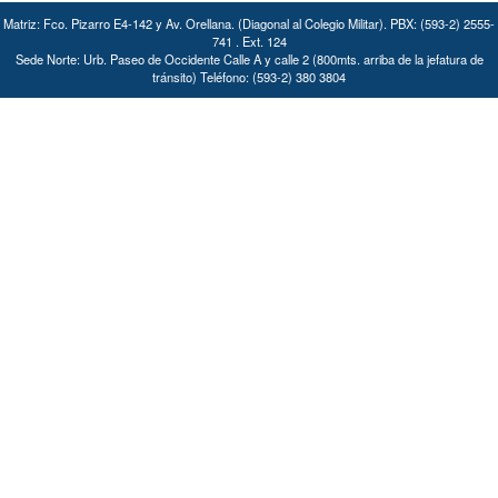
Matriz: Fco. Pizarro E4-142 y Av. Orellana. (Diagonal al Colegio Militar). PBX: (593-2) 2555-
741 . Ext. 124
Sede Norte: Urb. Paseo de Occidente Calle A y calle 2 (800mts. arriba de la jefatura de
tránsito) Teléfono: (593-2) 380 3804