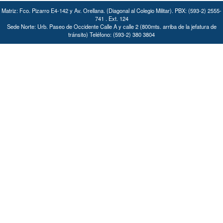
Matriz: Fco. Pizarro E4-142 y Av. Orellana. (Diagonal al Colegio Militar). PBX: (593-2) 2555-
741 . Ext. 124
Sede Norte: Urb. Paseo de Occidente Calle A y calle 2 (800mts. arriba de la jefatura de
tránsito) Teléfono: (593-2) 380 3804