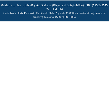
Matriz: Fco. Pizarro E4-142 y Av. Orellana. (Diagonal al Colegio Militar). PBX: (593-2) 2555-
741 . Ext. 124
Sede Norte: Urb. Paseo de Occidente Calle A y calle 2 (800mts. arriba de la jefatura de
tránsito) Teléfono: (593-2) 380 3804