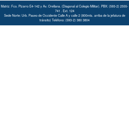
Matriz: Fco. Pizarro E4-142 y Av. Orellana. (Diagonal al Colegio Militar). PBX: (593-2) 2555-
741 . Ext. 124
Sede Norte: Urb. Paseo de Occidente Calle A y calle 2 (800mts. arriba de la jefatura de
tránsito) Teléfono: (593-2) 380 3804