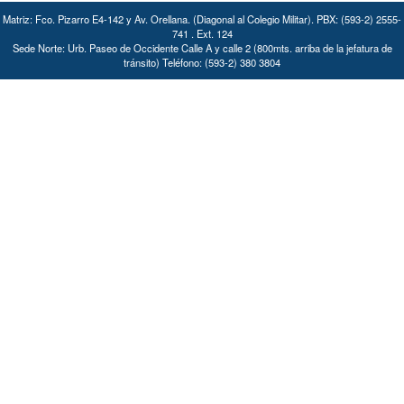
Matriz: Fco. Pizarro E4-142 y Av. Orellana. (Diagonal al Colegio Militar). PBX: (593-2) 2555-
741 . Ext. 124
Sede Norte: Urb. Paseo de Occidente Calle A y calle 2 (800mts. arriba de la jefatura de
tránsito) Teléfono: (593-2) 380 3804