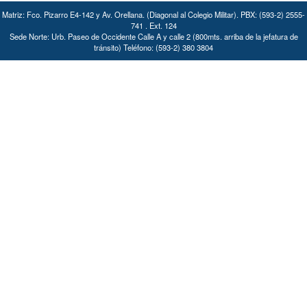
Matriz: Fco. Pizarro E4-142 y Av. Orellana. (Diagonal al Colegio Militar). PBX: (593-2) 2555-
741 . Ext. 124
Sede Norte: Urb. Paseo de Occidente Calle A y calle 2 (800mts. arriba de la jefatura de
tránsito) Teléfono: (593-2) 380 3804