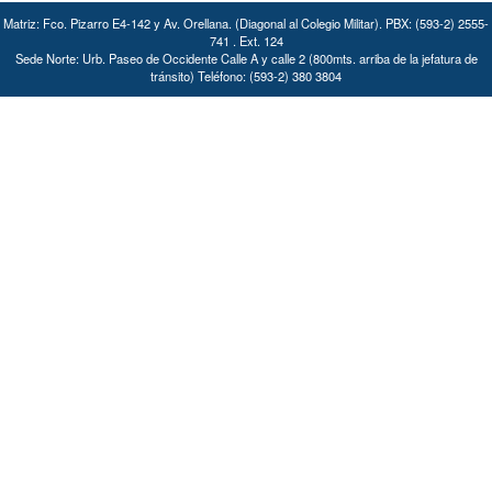
Matriz: Fco. Pizarro E4-142 y Av. Orellana. (Diagonal al Colegio Militar). PBX: (593-2) 2555-
741 . Ext. 124
Sede Norte: Urb. Paseo de Occidente Calle A y calle 2 (800mts. arriba de la jefatura de
tránsito) Teléfono: (593-2) 380 3804