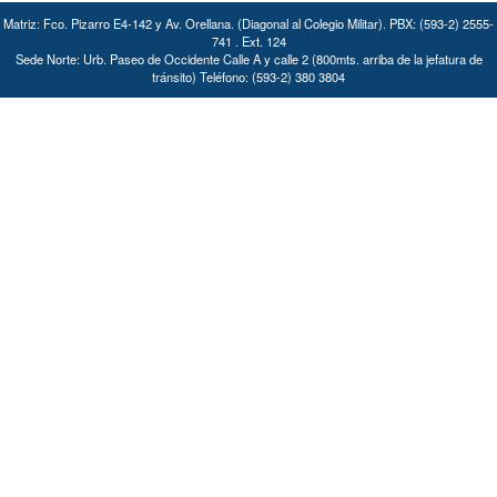
Matriz: Fco. Pizarro E4-142 y Av. Orellana. (Diagonal al Colegio Militar). PBX: (593-2) 2555-
741 . Ext. 124
Sede Norte: Urb. Paseo de Occidente Calle A y calle 2 (800mts. arriba de la jefatura de
tránsito) Teléfono: (593-2) 380 3804