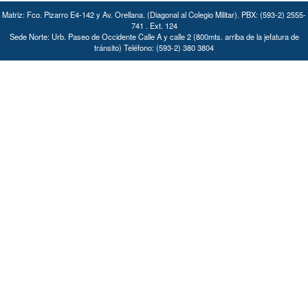
Matriz: Fco. Pizarro E4-142 y Av. Orellana. (Diagonal al Colegio Militar). PBX: (593-2) 2555-
741 . Ext. 124
Sede Norte: Urb. Paseo de Occidente Calle A y calle 2 (800mts. arriba de la jefatura de
tránsito) Teléfono: (593-2) 380 3804