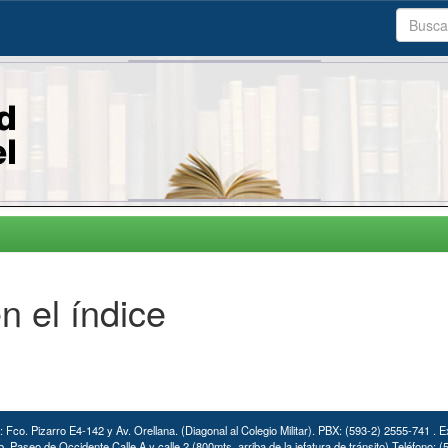
n el índice
: Fco. Pizarro E4-142 y Av. Orellana. (Diagonal al Colegio Militar). PBX: (593-2) 2555-741 . E
. Paseo de Occidente Calle A y calle 2 (800mts. arriba de la jefatura de tránsito) Teléfono: 