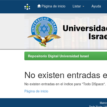
Página de inicio
Listar
Ayuda
Skip
navigation
Repositorio Digital Universidad Israel
No existen entradas e
No existen entradas en el índice para "Todo DSpace".
Página de inicio
Matriz
Sede Norte: Urb