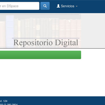
Servicios
xt. 124
(593-2) 380 3804