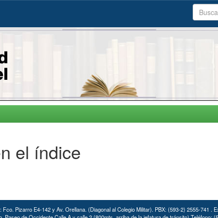
n el índice
: Fco. Pizarro E4-142 y Av. Orellana. (Diagonal al Colegio Militar). PBX: (593-2) 2555-741 . E
. Paseo de Occidente Calle A y calle 2 (800mts. arriba de la jefatura de tránsito) Teléfono: 