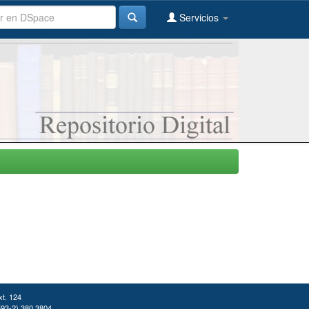
Servicios
xt. 124
(593-2) 380 3804