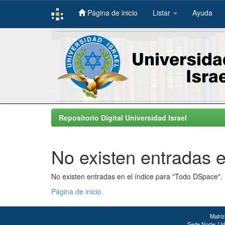
Página de inicio
Listar
Ayuda
Skip
navigation
Repositorio Digital Universidad Israel
No existen entradas e
No existen entradas en el índice para "Todo DSpace".
Página de inicio
Matriz
Sede Norte: Urb