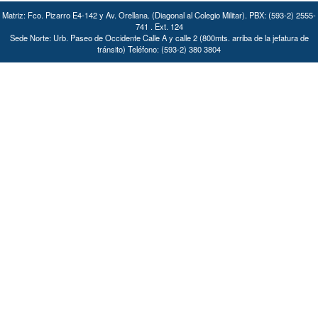
Matriz: Fco. Pizarro E4-142 y Av. Orellana. (Diagonal al Colegio Militar). PBX: (593-2) 2555-
741 . Ext. 124
Sede Norte: Urb. Paseo de Occidente Calle A y calle 2 (800mts. arriba de la jefatura de
tránsito) Teléfono: (593-2) 380 3804