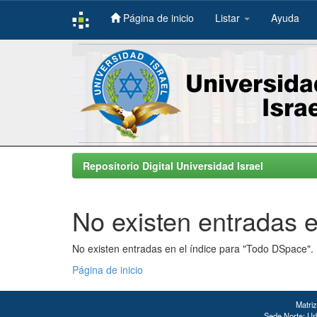
Página de inicio
Listar
Ayuda
Skip
navigation
Repositorio Digital Universidad Israel
No existen entradas e
No existen entradas en el índice para "Todo DSpace".
Página de inicio
Matriz
Sede Norte: Urb