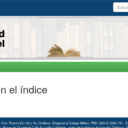
n el índice
: Fco. Pizarro E4-142 y Av. Orellana. (Diagonal al Colegio Militar). PBX: (593-2) 2555-741 . E
. Paseo de Occidente Calle A y calle 2 (800mts. arriba de la jefatura de tránsito) Teléfono: 