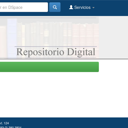
Servicios
xt. 124
(593-2) 380 3804