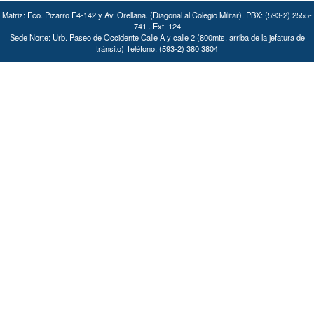
Matriz: Fco. Pizarro E4-142 y Av. Orellana. (Diagonal al Colegio Militar). PBX: (593-2) 2555-
741 . Ext. 124
Sede Norte: Urb. Paseo de Occidente Calle A y calle 2 (800mts. arriba de la jefatura de
tránsito) Teléfono: (593-2) 380 3804