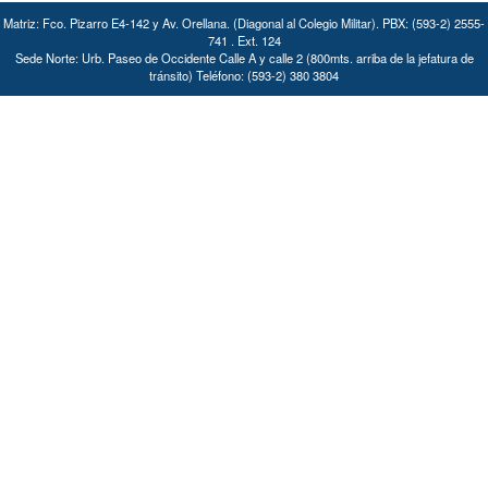
Matriz: Fco. Pizarro E4-142 y Av. Orellana. (Diagonal al Colegio Militar). PBX: (593-2) 2555-
741 . Ext. 124
Sede Norte: Urb. Paseo de Occidente Calle A y calle 2 (800mts. arriba de la jefatura de
tránsito) Teléfono: (593-2) 380 3804